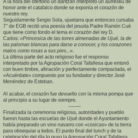
A la hora del ofertorio un dantzari interpretó un aurresku de
honor ante el catafalco donde se exponía el corazón de
nuestro rey.
Seguidamente Sergio Sola, ujuetarra que entonces cursaba
7° de EGB recitó una poesía del jesuita Padre Ramón Cué
que tiene como fondo el tema el corazón del rey D.
Carlos:
«Princesica de las torres almenadas de Ujué, la de
las palomas blancas para darse a conocer, y los corazones
malos como rosas a sus pies...
».
La última parte del acto religioso fue el responso
interpretado por la Agrupación Coral Tafallesa que entonó
con buen timbre, afinación y perfectamente compactada, el
«Acuérdate» compuesto por su fundador y director José
Menéndez de Esteban.
Al acabar, el corazón fue devuelto con la misma pompa que
al principio a su lugar de siempre.
--------
Finalizada la ceremonia religiosa, autoridades y pueblo
fueron hasta las escuelas de Ujué donde el Ayuntamiento
había preparado un vino navarro con «cosicas» de la tierra
para obsequiar a todos. El punto final del lunch y de la
celebración del día lo puso la Agrupación Coral Tafallesa