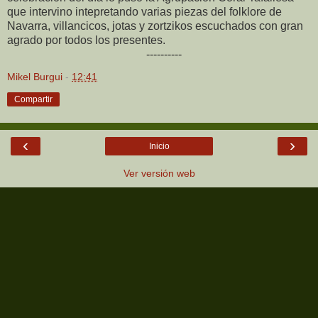
que intervino intepretando varias piezas del folklore de
Navarra, villancicos, jotas y zortzikos escuchados con gran
agrado por todos los presentes.
----------
Mikel Burgui
-
12:41
Compartir
‹
›
Inicio
Ver versión web